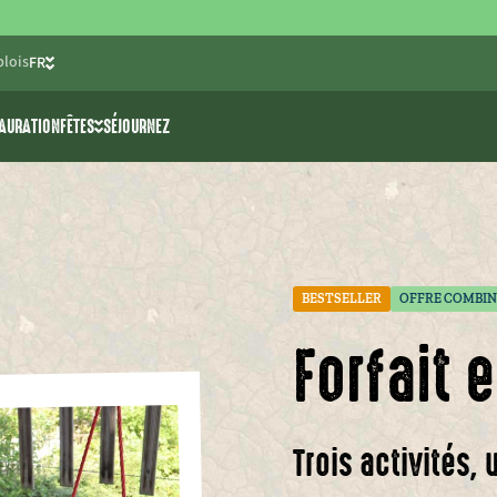
lois
FR
NL
AURATION
FÊTES
SÉJOURNEZ
EN
activités
Enterrements de vie de
célibataire
>> ski nautique
Fêtes d’anniversaire pour
e jeunes
nture The 7 Summits
enfants
Communion/fête de printemps
BESTSELLER
OFFRE COMBIN
Salles de fêtes
Forfait 
Trois activités,