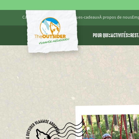
Calendrier
Blog
Pratique
Chèques-cadeaux
À propos de nous
Emp
POUR QUI
ACTIVITÉS
REST
Amis et famille
Toutes les 
Entreprises
Cablepark 
Écoles et groupes d
Parc d’ave