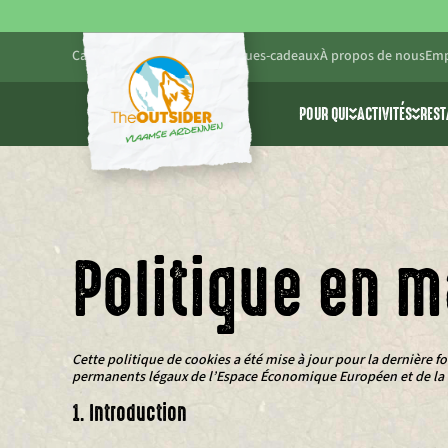
Calendrier
Blog
Pratique
Chèques-cadeaux
À propos de nous
Emp
POUR QUI
ACTIVITÉS
REST
Amis et famille
Toutes les 
Entreprises
Cablepark 
Écoles et groupes d
Parc d’ave
Politique en m
Cette politique de cookies a été mise à jour pour la dernière foi
permanents légaux de l’Espace Économique Européen et de la 
1. Introduction