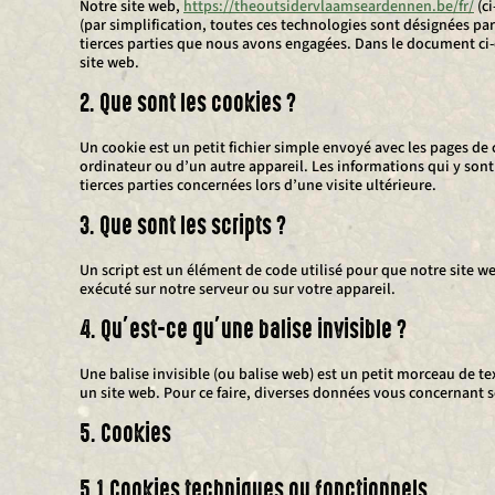
Notre site web,
https://theoutsidervlaamseardennen.be/fr/
(ci
(par simplification, toutes ces technologies sont désignées par
tierces parties que nous avons engagées. Dans le document ci-
site web.
2. Que sont les cookies ?
Un cookie est un petit fichier simple envoyé avec les pages de 
ordinateur ou d’un autre appareil. Les informations qui y son
tierces parties concernées lors d’une visite ultérieure.
3. Que sont les scripts ?
Un script est un élément de code utilisé pour que notre site w
exécuté sur notre serveur ou sur votre appareil.
4. Qu’est-ce qu’une balise invisible ?
Une balise invisible (ou balise web) est un petit morceau de tex
un site web. Pour ce faire, diverses données vous concernant so
5. Cookies
5.1 Cookies techniques ou fonctionnels