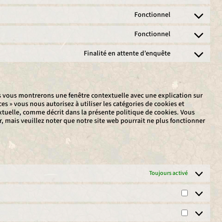
wordpress
to
Fonctionnel
service
Consent
wpml
to
Fonctionnel
service
Consent
cleantalk-
to
spam-
Finalité en attente d’enquête
service
Consent
protect
litespeed
to
service
divers
us vous montrerons une fenêtre contextuelle avec une explication sur
ces » vous nous autorisez à utiliser les catégories de cookies et
xtuelle, comme décrit dans la présente politique de cookies. Vous
r, mais veuillez noter que notre site web pourrait ne plus fonctionner
Toujours activé
Préférences
Statistique