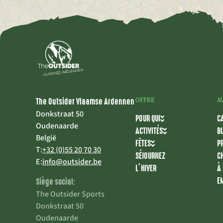
The Outsider Vlaamse Ardennen
OFFRE
A
Donkstraat 50
POUR QUI
C
Oudenaarde
ACTIVITÉS
B
België
FÊTES
P
T:
+32 (0)55 20 70 30
SÉJOURNEZ
C
E:
info@outsider.be
L’HIVER
À
E
Siège social:
The Outsider Sports
Donkstraat 50
Oudenaarde