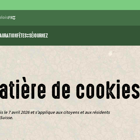
lois
FR
NL
AURATION
FÊTES
SÉJOURNEZ
EN
activités
Enterrements de vie de
célibataire
>> ski nautique
Fêtes d’anniversaire pour
e jeunes
nture The 7 Summits
enfants
atière de cookie
Communion/fête de printemps
Salles de fêtes
s le 7 avril 2026 et s’applique aux citoyens et aux résidents
Suisse.