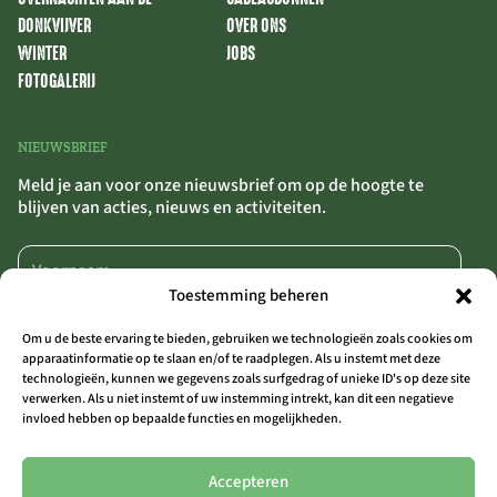
DONKVIJVER
OVER ONS
WINTER
JOBS
FOTOGALERIJ
NIEUWSBRIEF
Meld je aan voor onze nieuwsbrief om op de hoogte te
blijven van acties, nieuws en activiteiten.
Toestemming beheren
Om u de beste ervaring te bieden, gebruiken we technologieën zoals cookies om
apparaatinformatie op te slaan en/of te raadplegen. Als u instemt met deze
technologieën, kunnen we gegevens zoals surfgedrag of unieke ID's op deze site
AANMELDEN
>>
verwerken. Als u niet instemt of uw instemming intrekt, kan dit een negatieve
invloed hebben op bepaalde functies en mogelijkheden.
Door op ‘Aanmelden’ te klikken, bevestig je dat je akkoord gaat met onze
algemene voorwaarden.
Accepteren