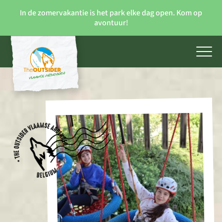
In de zomervakantie is het park elke dag open. Kom op
avontuur!