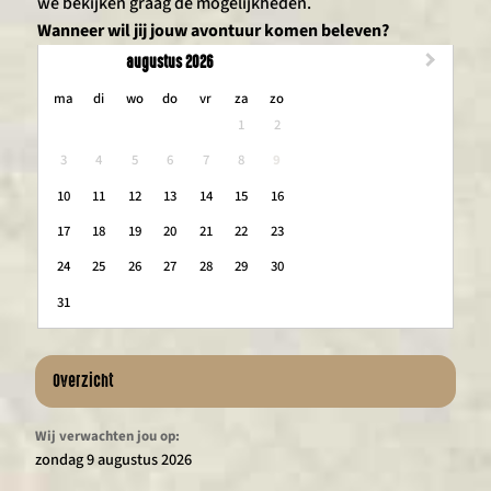
we bekijken graag de mogelijkheden.
Wanneer wil jij jouw avontuur komen beleven?
augustus 2026
maandag
dinsdag
woensdag
donderdag
vrijdag
zaterdag
zondag
ma
di
wo
do
vr
za
zo
1
2
3
4
5
6
7
8
9
10
11
12
13
14
15
16
17
18
19
20
21
22
23
24
25
26
27
28
29
30
31
Overzicht
Wij verwachten jou op:
zondag 9 augustus 2026