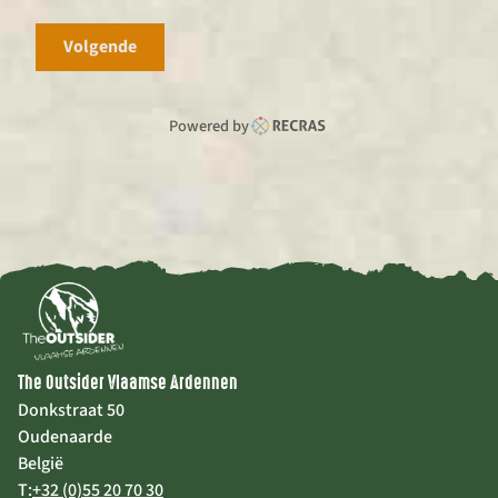
Volgende
Powered by
The Outsider Vlaamse Ardennen
Donkstraat 50
Oudenaarde
België
T:
+32 (0)55 20 70 30