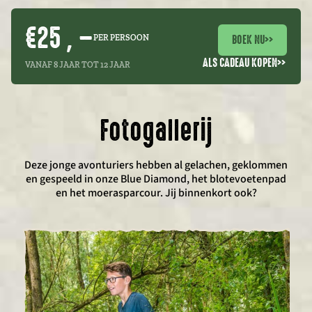
€25 , –
BOEK NU
>>
PER PERSOON
ALS CADEAU KOPEN
>>
VANAF 8 JAAR TOT 12 JAAR
Fotogallerij
Deze jonge avonturiers hebben al gelachen, geklommen
en gespeeld in onze Blue Diamond, het blotevoetenpad
en het moerasparcour. Jij binnenkort ook?