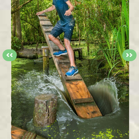
<<
>>