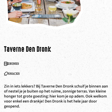
Taverne Den Dronk
Z
DRINKS
SNACKS
Zin in iets lekkers? Bij Taverne Den Dronk schuif je binnen aan
De
of nestel je je buiten op het ruime, zonnige terras. Van kleine
va
honger tot grote goesting: hier kom je op adem. Ook welkom
kl
voor enkel een drankje! Den Dronk is het hele jaar door
bi
geopend.
na