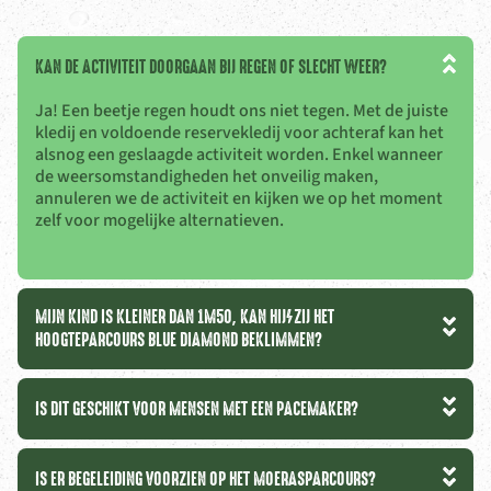
KAN DE ACTIVITEIT DOORGAAN BIJ REGEN OF SLECHT WEER?
Ja! Een beetje regen houdt ons niet tegen. Met de juiste
kledij en voldoende reservekledij voor achteraf kan het
alsnog een geslaagde activiteit worden. Enkel wanneer
de weersomstandigheden het onveilig maken,
annuleren we de activiteit en kijken we op het moment
zelf voor mogelijke alternatieven.
MIJN KIND IS KLEINER DAN 1M50, KAN HIJ/ZIJ HET
HOOGTEPARCOURS BLUE DIAMOND BEKLIMMEN?
IS DIT GESCHIKT VOOR MENSEN MET EEN PACEMAKER?
IS ER BEGELEIDING VOORZIEN OP HET MOERASPARCOURS?