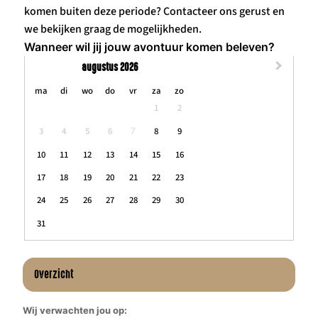
komen buiten deze periode? Contacteer ons gerust en
we bekijken graag de mogelijkheden.
Wanneer wil jij jouw avontuur komen beleven?
augustus 2026
maandag
dinsdag
woensdag
donderdag
vrijdag
zaterdag
zondag
ma
di
wo
do
vr
za
zo
1
2
3
4
5
6
8
9
7
10
11
12
13
14
15
16
17
18
19
20
21
22
23
24
25
26
27
28
29
30
31
Overzicht
Wij verwachten jou op: