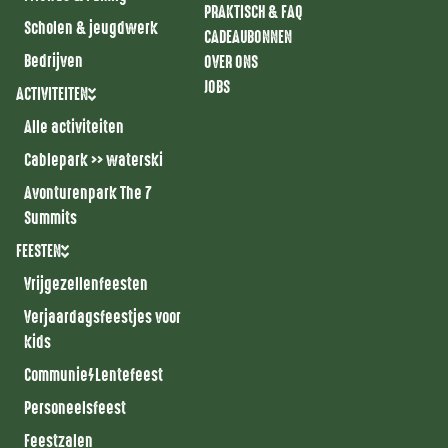
PRAKTISCH & FAQ
Scholen & jeugdwerk
CADEAUBONNEN
Bedrijven
OVER ONS
JOBS
ACTIVITEITEN
Alle activiteiten
Cablepark >> waterski
Avonturenpark The 7
Summits
FEESTEN
Vrijgezellenfeesten
Verjaardagsfeestjes voor
kids
Communie/Lentefeest
Personeelsfeest
Feestzalen