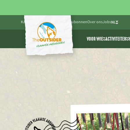
Kalender
Blog
Praktisch
Cadeaubonnen
Over ons
Jobs
NL
FR
VOOR WIE
ACTIVITEITEN
EN
Friends & Family
Alle activ
Bedrijven
Cablepark
Scholen & jeugdwe
Avonturen