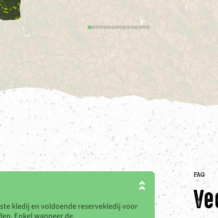
FAQ
Ve
iste kledij en voldoende reservekledij voor
rden. Enkel wanneer de