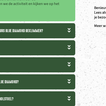
we de activiteit en kijken we op het
Benieuw
Lees al
je bezo
Meer w
COURS BLUE DIAMOND BEKLIMMEN?
BLUE DIAMOND?
ROLSTOEL?