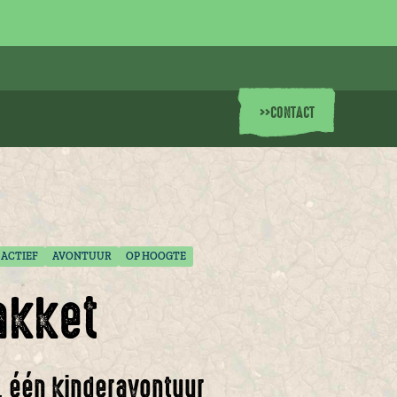
>>
CONTACT
ACTIEF
AVONTUUR
OP HOOGTE
akket
n, één kinderavontuur