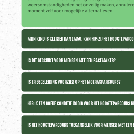
weersomstandigheden het onveilig maken, annuleren 
moment zelf voor mogelijke alternatieven.
MIJN KIND IS KLEINER DAN 1M50, KAN HIJ/ZIJ HET HOOGTEPAR
IS DIT GESCHIKT VOOR MENSEN MET EEN PACEMAKER?
IS ER BEGELEIDING VOORZIEN OP HET MOERASPARCOURS?
HEB IK EEN GOEDE CONDITIE NODIG VOOR HET HOOGTEPARCOURS 
IS HET HOOGTEPARCOURS TOEGANKELIJK VOOR MENSEN MET EEN 