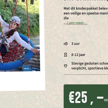
Met dit kinderpakket belev
een veilige en speelse man
die
...
Lees meer…
3 uur
8-12 jaar
Stevige gesloten sch
verplicht, sportieve kl
€25 , –
PE