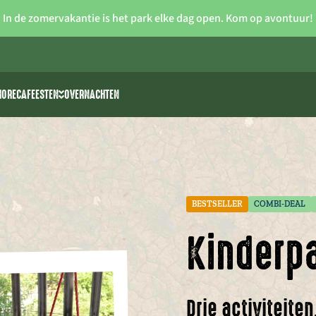
In de zomervakantie is het park elke dag open. Kom op avontuur!
HORECA
FEESTEN
OVERNACHTEN
iteiten
Vrijgezellenfeesten
 >> waterski
Verjaardagsfeestjes voor kids
rk
park The 7 Summits
Communie/lentefeest
Feestzalen
BESTSELLER
COMBI-DEAL
Kinderp
Drie activiteite