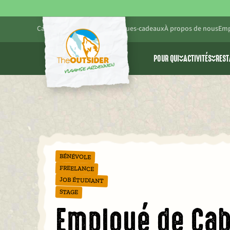
Calendrier
Blog
Pratique
Chèques-cadeaux
À propos de nous
Emp
POUR QUI
ACTIVITÉS
REST
Amis et famille
Toutes les 
Entreprises
Cablepark 
Écoles et groupes d
Parc d’ave
BÉNÉVOLE
FREELANCE
JOB ÉTUDIANT
STAGE
Employé de Cab