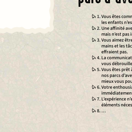
Vous êtes commu
les enfants n’e
Une affinité av
mais n’est pas 
Vous aimez être 
mains et les t
effraient pas.
La communicati
vous débrouille
Vous êtes prêt
nos parcs d’ave
mieux vous pourr
Votre enthousia
immédiatement à
L’expérience n’
éléments néces
…