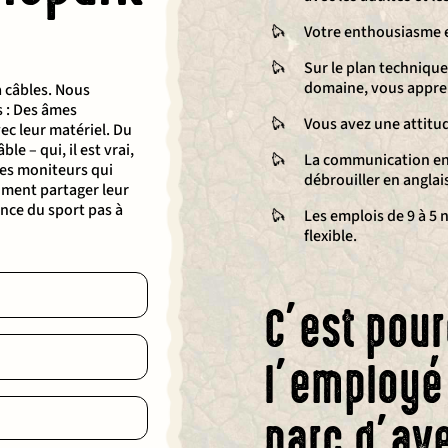
Votre enthousiasme e
Sur le plan techniqu
domaine, vous appre
à câbles. Nous
s : Des âmes
Vous avez une attitu
ec leur matériel. Du
e – qui, il est vrai,
La communication en 
 des moniteurs qui
débrouiller en anglais
iment partager leur
ence du sport pas à
Les emplois de 9 à 5
flexible.
C’est pour
l’employé 
parc d’ave