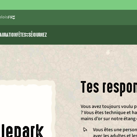
lois
FR
NL
AURATION
FÊTES
SÉJOURNEZ
EN
activités
Enterrements de vie de
célibataire
>> ski nautique
Fêtes d’anniversaire pour
e jeunes
nture The 7 Summits
enfants
Tes respon
Communion/fête de printemps
Salles de fêtes
Vous avez toujours voulu p
? Vous êtes technique et h
mains d’or sur notre étang
lepark
Vous êtes une personn
avec les adultes et le