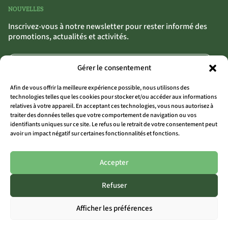
NOUVELLES
Inscrivez-vous à notre newsletter pour rester informé des
promotions, actualités et activités.
Gérer le consentement
Afin de vous offrir la meilleure expérience possible, nous utilisons des
technologies telles que les cookies pour stocker et/ou accéder aux informations
relatives à votre appareil. En acceptant ces technologies, vous nous autorisez à
traiter des données telles que votre comportement de navigation ou vos
S'INSCRIRE
>>
identifiants uniques sur ce site. Le refus ou le retrait de votre consentement peut
avoir un impact négatif sur certaines fonctionnalités et fonctions.
En cliquant sur « S’inscrire », tu confirmes que tu acceptes nos conditions
générales.
Accepter
Refuser
TOUS LES SITES
Afficher les préférences
THE OUTSIDER COAST
THE OUTSIDER AALST
THE OUTSIDER LIMBURG