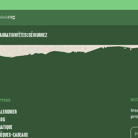
lois
FR
NL
AURATION
FÊTES
SÉJOURNEZ
EN
activités
Enterrements de vie de
célibataire
>> ski nautique
Fêtes d’anniversaire pour
e jeunes
nture The 7 Summits
enfants
Communion/fête de printemps
Salles de fêtes
NOU
UTRES
Ins
ALENDRIER
pro
LOG
RATIQUE
HÈQUES-CADEAUX