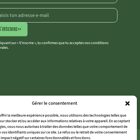
S'INSCRIRE
>>
liquant sur « S’inscrire », tu confirmes que tu acceptes nos conditions
rales.
Gérer le consentement
offrir la meilleure expérience possible, nous utilisons des technologies telles que
our stocker et/ou accéder aux informations relatives à votre appareil. En acceptant
ies, vous nous autorisez à traiter des données telles que votre comportement de
 vos identifiants uniques sur ce site. Le refus ou le retrait de votre consentement
THE OUTSIDER ARDENNES
 impact négatif sur certaines fonctionnalités et fonctions.