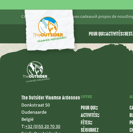
Calendrier
Blog
Pratique
Chèques-cadeaux
À propos de nous
Emp
POUR QUI
ACTIVITÉS
REST
Amis et famille
Toutes les 
Entreprises
Cablepark 
Écoles et groupes d
Parc d’ave
The Outsider Vlaamse Ardennen
OFFRE
A
Donkstraat 50
POUR QUI
C
Oudenaarde
ACTIVITÉS
B
België
FÊTES
P
T:
+32 (0)55 20 70 30
SÉJOURNEZ
C