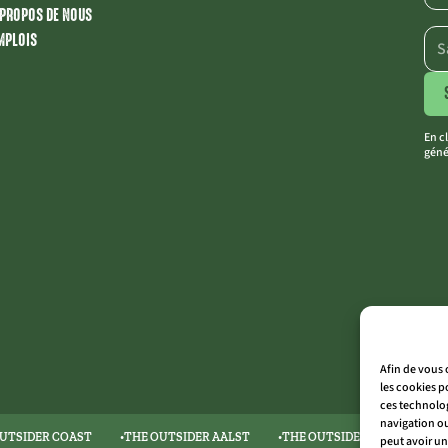
 PROPOS DE NOUS
MPLOIS
En c
géné
Afin de vous 
les cookies p
ces technolog
navigation ou
UTSIDER COAST
THE OUTSIDER AALST
THE OUTSIDER LIMBURG
peut avoir un