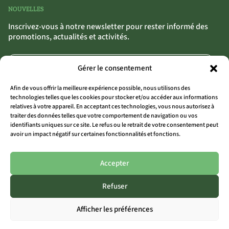
NOUVELLES
Inscrivez-vous à notre newsletter pour rester informé des
promotions, actualités et activités.
Gérer le consentement
Afin de vous offrir la meilleure expérience possible, nous utilisons des
technologies telles que les cookies pour stocker et/ou accéder aux informations
relatives à votre appareil. En acceptant ces technologies, vous nous autorisez à
traiter des données telles que votre comportement de navigation ou vos
S'INSCRIRE
>>
identifiants uniques sur ce site. Le refus ou le retrait de votre consentement peut
avoir un impact négatif sur certaines fonctionnalités et fonctions.
En cliquant sur « S’inscrire », tu confirmes que tu acceptes nos conditions
générales.
Accepter
Refuser
TOUS LES SITES
Afficher les préférences
THE OUTSIDER COAST
THE OUTSIDER AALST
THE OUTSIDER LIMBURG