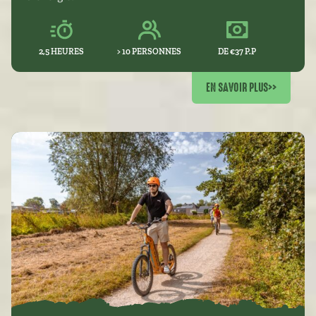
2,5 HEURES
> 10 PERSONNES
DE €37 P.P
EN SAVOIR PLUS
>>