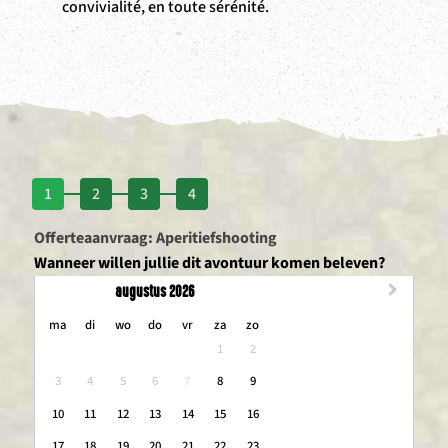
convivialité, en toute sérénité.
1
2
3
4
Offerteaanvraag: Aperitiefshooting
Wanneer willen jullie dit avontuur komen beleven?
augustus 2026
maandag
dinsdag
woensdag
donderdag
vrijdag
zaterdag
zondag
ma
di
wo
do
vr
za
zo
1
2
3
4
5
6
7
8
9
10
11
12
13
14
15
16
17
18
19
20
21
22
23