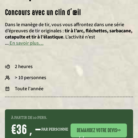
Concours avec un clin d’œil
Dans le manège de tir, vous vous affrontez dans une série
d’épreuves de tir originales :
tir à l’arc, fléchettes, sarbacane,
catapulte et tir à l’élastique
. L’activité n’est
...
En savoir plus…
2 heures
> 10 personnes
Toute l'année
À PARTIR DE 10 PERS.
€36 , –
DEMANDEZ VOTRE DEVIS
>>
PAR PERSONNE