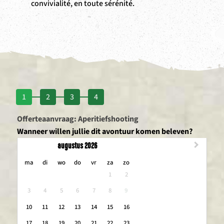
convivialité, en toute sérénité.
1
2
3
4
Offerteaanvraag: Aperitiefshooting
Wanneer willen jullie dit avontuur komen beleven?
augustus 2026
maandag
dinsdag
woensdag
donderdag
vrijdag
zaterdag
zondag
ma
di
wo
do
vr
za
zo
1
2
3
4
5
6
7
8
9
10
11
12
13
14
15
16
17
18
19
20
21
22
23