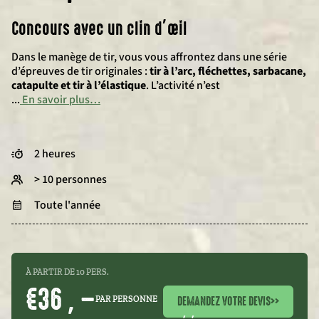
Concours avec un clin d’œil
Dans le manège de tir, vous vous affrontez dans une série
d’épreuves de tir originales :
tir à l’arc, fléchettes, sarbacane,
catapulte et tir à l’élastique
. L’activité n’est
...
En savoir plus…
2 heures
> 10 personnes
Toute l'année
À PARTIR DE 10 PERS.
€36 , –
DEMANDEZ VOTRE DEVIS
>>
PAR PERSONNE