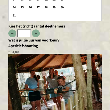
24
25
26
27
28
29
30
31
Kies het (richt)aantal deelnemers
Wat is jullie uur van voorkeur?
Aperitiefshooting
€ 31,00