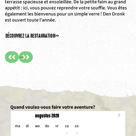
terrasse spacieuse et ensoleillée. De la petite faim au grand
de
appétit : ici, vous pouvez reprendre votre souffle. Vous êtes
cl
également les bienvenus pour un simple verre ! Den Dronk
sa
est ouvert toute l'année.
l'
DÉCOUVREZ LA RESTAURATION
>>
DÉ
Quand voulez-vous faire votre aventure?
augustus 2026
maandag
dinsdag
woensdag
donderdag
vrijdag
zaterdag
zondag
ma
di
wo
do
vr
za
zo
1
2