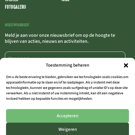
FOTOGALERIJ
NIEUWSBRIEF
Meld je aan voor onze nieuwsbrief om op de hoogte te
blijven van acties, nieuws en activiteiten.
Toestemming beheren
Om u de beste ervaring te bieden, gebruiken we technologieën zoals cookies om
apparaatinformatie op te slaan en/of te raadplegen. Als u instemt met deze
technologieën, kunnen we gegevens zoals surfgedrag of unieke ID's op deze site
AANMELDEN
>>
verwerken. Als u niet instemt of uw instemming intrekt, kan dit een negatieve
invloed hebben op bepaalde functies en mogelijkheden.
Door op ‘Aanmelden’ te klikken, bevestig je dat je akkoord gaat met onze
algemene voorwaarden.
Accepteren
Weigeren