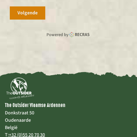
Volgende
Powered by
The Outsider Vlaamse Ardennen
Donkstraat 50
Oudenaarde
België
T:
+32 (0)55 20 70 30