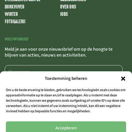
DONKVIJVER
OVER ONS
WINTER
JOBS
FOTOGALERIJ
NIEUWSBRIEF
Meld je aan voor onze nieuwsbrief om op de hoogte te
blijven van acties, nieuws en activiteiten.
Toestemming beheren
Om u de beste ervaring te bieden, gebruiken we technologieën zoals cookies om
apparaatinformatie op te slaan en/of te raadplegen. Als u instemt met deze
technologieën, kunnen we gegevens zoals surfgedrag of unieke ID's op deze site
AANMELDEN
>>
verwerken. Als u niet instemt of uw instemming intrekt, kan dit een negatieve
invloed hebben op bepaalde functies en mogelijkheden.
Door op ‘Aanmelden’ te klikken, bevestig je dat je akkoord gaat met onze
algemene voorwaarden.
Accepteren