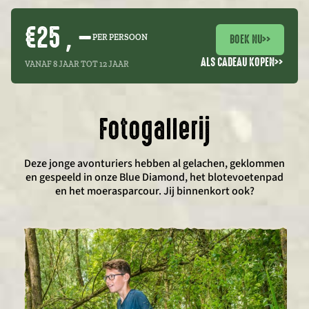
€25 , –
BOEK NU
>>
PER PERSOON
ALS CADEAU KOPEN
>>
VANAF 8 JAAR TOT 12 JAAR
Fotogallerij
Deze jonge avonturiers hebben al gelachen, geklommen
en gespeeld in onze Blue Diamond, het blotevoetenpad
en het moerasparcour. Jij binnenkort ook?