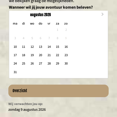
we bekijken graag de mogelijkheden.
Wanneer wil jij jouw avontuur komen beleven?
augustus 2026
maandag
dinsdag
woensdag
donderdag
vrijdag
zaterdag
zondag
ma
di
wo
do
vr
za
zo
1
2
3
4
5
6
7
8
9
10
11
12
13
14
15
16
17
18
19
20
21
22
23
24
25
26
27
28
29
30
31
Overzicht
Wij verwachten jou op:
zondag 9 augustus 2026