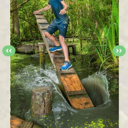
<<
>>