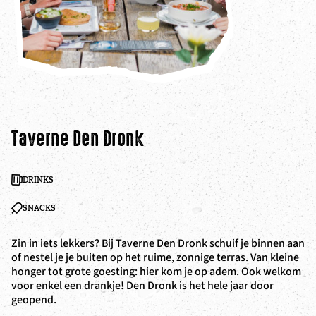
Taverne Den Dronk
Z
DRINKS
SNACKS
Zin in iets lekkers? Bij Taverne Den Dronk schuif je binnen aan
De
of nestel je je buiten op het ruime, zonnige terras. Van kleine
va
honger tot grote goesting: hier kom je op adem. Ook welkom
kl
voor enkel een drankje! Den Dronk is het hele jaar door
bi
geopend.
na