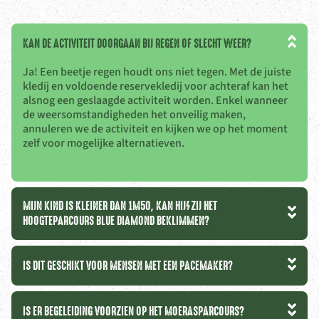
KAN DE ACTIVITEIT DOORGAAN BIJ REGEN OF SLECHT WEER?
Ja! Een beetje regen houdt ons niet tegen. Met de juiste
kledij en voldoende reservekledij voor achteraf kan het
alsnog een geslaagde activiteit worden. Enkel wanneer
de weersomstandigheden het onveilig maken,
annuleren we de activiteit en kijken we op het moment
zelf voor mogelijke alternatieven.
MIJN KIND IS KLEINER DAN 1M50, KAN HIJ/ZIJ HET
HOOGTEPARCOURS BLUE DIAMOND BEKLIMMEN?
IS DIT GESCHIKT VOOR MENSEN MET EEN PACEMAKER?
IS ER BEGELEIDING VOORZIEN OP HET MOERASPARCOURS?