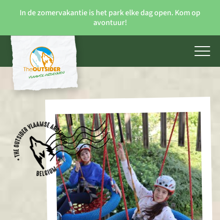
In de zomervakantie is het park elke dag open. Kom op
avontuur!