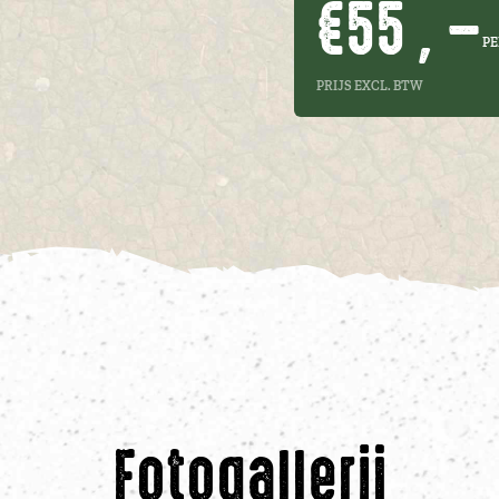
€55 , –
PE
PRIJS EXCL. BTW
Fotogallerij