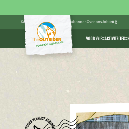
Kalender
Blog
Praktisch
Cadeaubonnen
Over ons
Jobs
NL
FR
VOOR WIE
ACTIVITEITEN
EN
Friends & Family
Alle activ
Bedrijven
Cablepark
Scholen & jeugdwe
Avonturen