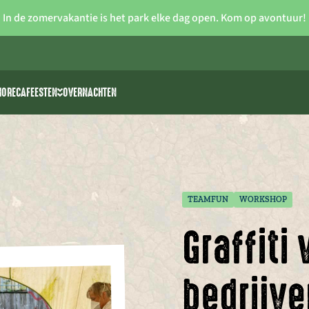
In de zomervakantie is het park elke dag open. Kom op avontuur!
HORECA
FEESTEN
OVERNACHTEN
iteiten
Vrijgezellenfeesten
 >> waterski
Verjaardagsfeestjes voor kids
rk
park The 7 Summits
Communie/lentefeest
Feestzalen
TEAMFUN
WORKSHOP
Graffiti
bedrijve