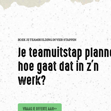
BOEK JE TEAMBUILDING IN VIER STAPPEN
Je teamuitstap plann
hoe gaat dat in z'n
werk?
VRAAG JE OFFERTE AAN
>>