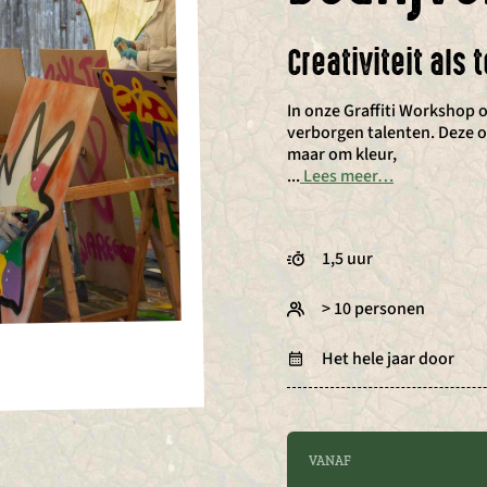
Creativiteit als
In onze Graffiti Workshop 
verborgen talenten. Deze or
maar om kleur,
...
Lees meer…
1,5 uur
> 10 personen
Het hele jaar door
VANAF