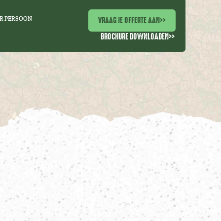
VRAAG JE OFFERTE AAN
>>
R PERSOON
BROCHURE DOWNLOADEN
>>