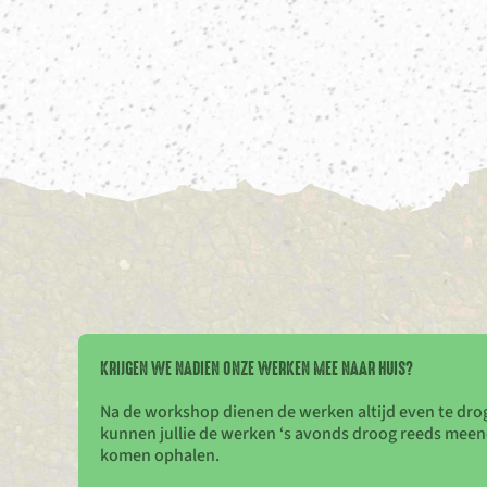
KRIJGEN WE NADIEN ONZE WERKEN MEE NAAR HUIS?
Na de workshop dienen de werken altijd even te drog
kunnen jullie de werken ‘s avonds droog reeds meen
komen ophalen.