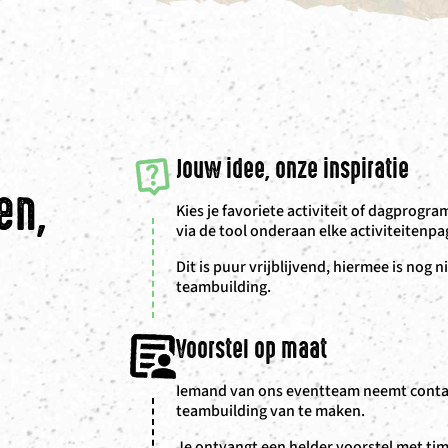
Jouw idee, onze inspiratie
en,
Kies je favoriete activiteit of dagprogr
via de tool onderaan elke activiteitenpa
Dit is puur vrijblijvend, hiermee is nog n
teambuilding.
Voorstel op maat
Iemand van ons eventteam neemt contac
teambuilding van te maken.
Je ontvangt een helder voorstel met timi