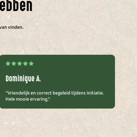
hebben
rvan vinden.
Dominique A.
Ri
“Vriendelijk en correct begeleid tijdens initiatie.
“M
Hele mooie ervaring.
“
wa
st