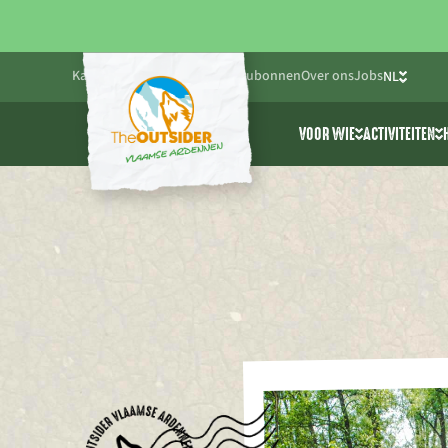
Kalender
Blog
Praktisch
Cadeaubonnen
Over ons
Jobs
NL
FR
VOOR WIE
ACTIVITEITEN
EN
Friends & Family
Alle activ
Bedrijven
Cablepark
Scholen & jeugdwe
Avonturen