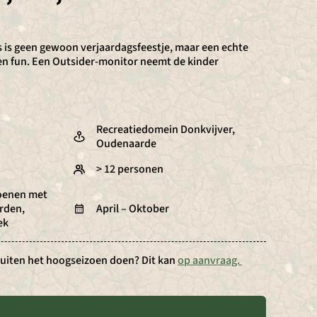
s is geen gewoon verjaardagsfeestje, maar een echte
e en fun. Een Outsider-monitor neemt de kinder
Recreatiedomein Donkvijver,
Oudenaarde
> 12 personen
hoenen met
rden,
April – Oktober
ek
t buiten het hoogseizoen doen? Dit kan
op aanvraag.