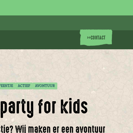
>>
CONTACT
EESTJE
ACTIEF
AVONTUUR
party for kids
tje? Wij maken er een avontuur