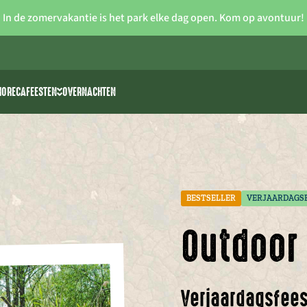
In de zomervakantie is het park elke dag open. Kom op avontuur!
HORECA
FEESTEN
OVERNACHTEN
iteiten
Vrijgezellenfeesten
 >> waterski
Verjaardagsfeestjes voor kids
rk
park The 7 Summits
Communie/lentefeest
Feestzalen
BESTSELLER
VERJAARDAGSF
Outdoor 
Verjaardagsfees