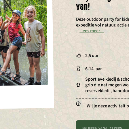
van!
Deze outdoor party for kid
expeditie vol natuur, acti
...
Lees meer…
2,5 uur
6-14 jaar
Sportieve kledij & sc
grip die nat mogen wo
reservekledij, handdo
Wil je deze activitei
GROEPEN VANAF 12 PERS.