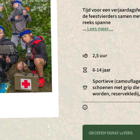
Tijd voor een verjaardags
de feestvierders samen met
reeks spanne
...
Lees meer…
2,5 uur
6-14 jaar
Sportieve (camouflage
schoenen met grip di
worden, reservekledij
GROEPEN VANAF 12 PERS.