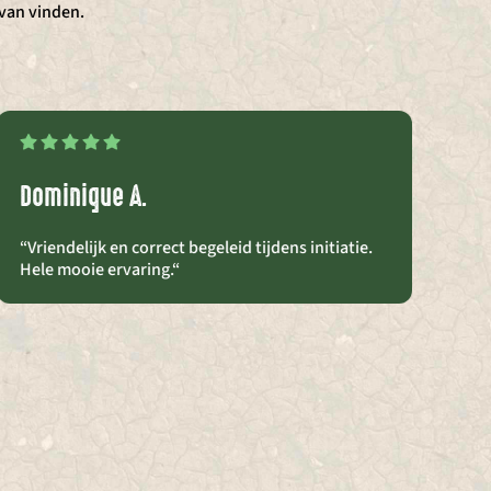
rvan vinden.
Dominique A.
Ri
“Vriendelijk en correct begeleid tijdens initiatie.
“M
Hele mooie ervaring.
“
wa
st