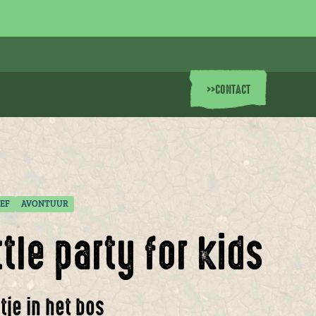
>>
CONTACT
EF
AVONTUUR
tle party for kids
tje in het bos