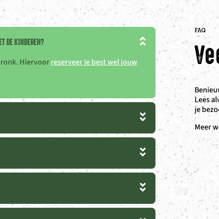
FAQ
ET DE KINDEREN?
Ve
Dronk. Hiervoor
reserveer je best wel jouw
Benieuw
Lees al
je bezo
Meer w