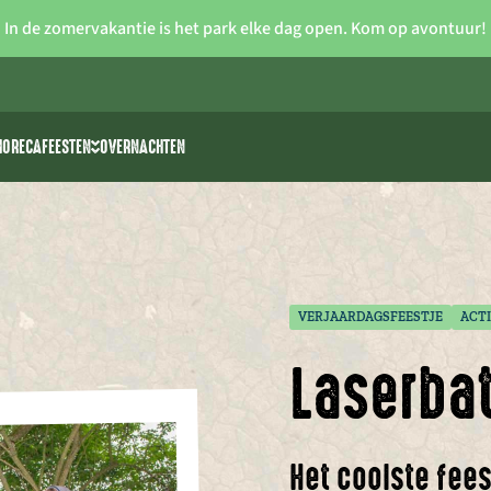
In de zomervakantie is het park elke dag open. Kom op avontuur!
HORECA
FEESTEN
OVERNACHTEN
iteiten
Vrijgezellenfeesten
 >> waterski
Verjaardagsfeestjes voor kids
rk
park The 7 Summits
Communie/lentefeest
Feestzalen
VERJAARDAGSFEESTJE
ACTI
Laserbat
Het coolste fees