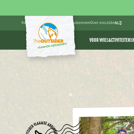
Kalender
Blog
Praktisch
Cadeaubonnen
Over ons
Jobs
NL
FR
VOOR WIE
ACTIVITEITEN
EN
Friends & Family
Alle activ
Bedrijven
Cablepark
Scholen & jeugdwe
Avonturen