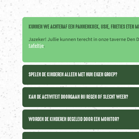
KUNNEN WE ACHTERAF EEN PANNENKOEK, IJSJE, FRIETJES ETEN M
Jazeker! Jullie kunnen terecht in onze taverne Den 
tafeltje
.
SPELEN DE KINDEREN ALLEEN MET HUN EIGEN GROEP?
KAN DE ACTIVITEIT DOORGAAN BIJ REGEN OF SLECHT WEER?
WORDEN DE KINDEREN BEGELEID DOOR EEN MONITOR?