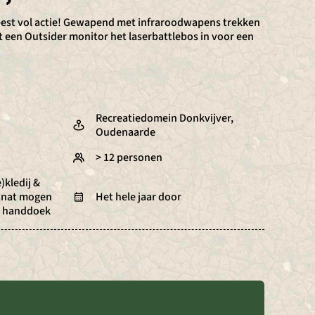
feest vol actie! Gewapend met infraroodwapens trekken
 een Outsider monitor het laserbattlebos in voor een
Recreatiedomein Donkvijver,
Oudenaarde
> 12 personen
)kledij &
e nat mogen
Het hele jaar door
, handdoek