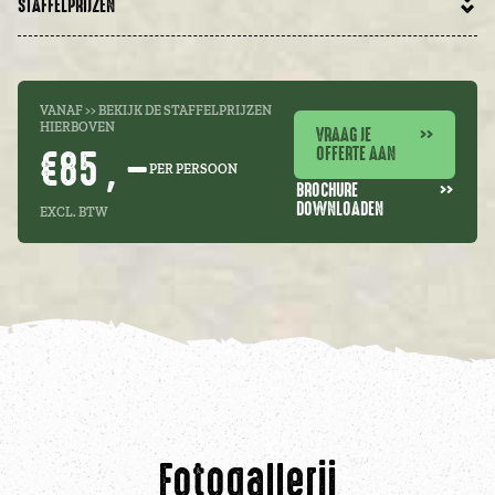
STAFFELPRIJZEN
VANAF >> BEKIJK DE STAFFELPRIJZEN
HIERBOVEN
VRAAG JE
>>
€85 , –
OFFERTE AAN
PER PERSOON
BROCHURE
>>
DOWNLOADEN
EXCL. BTW
Fotogallerij