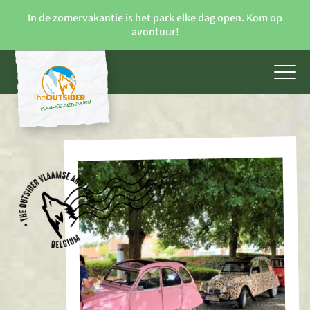
In de zomervakantie is het park elke dag open. Kom op
avontuur!