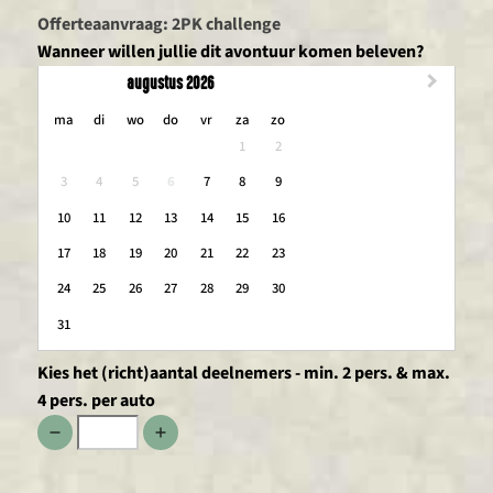
Offerteaanvraag: 2PK challenge
Wanneer willen jullie dit avontuur komen beleven?
augustus 2026
maandag
dinsdag
woensdag
donderdag
vrijdag
zaterdag
zondag
ma
di
wo
do
vr
za
zo
1
2
3
4
5
6
7
8
9
10
11
12
13
14
15
16
17
18
19
20
21
22
23
24
25
26
27
28
29
30
31
Kies het (richt)aantal deelnemers - min. 2 pers. & max.
4 pers. per auto