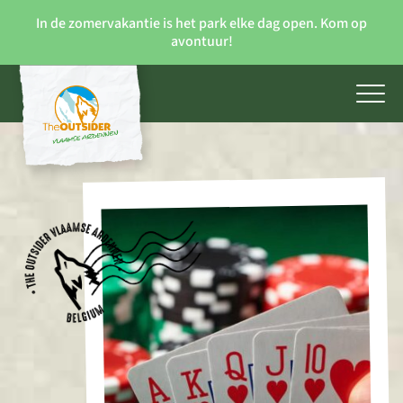
In de zomervakantie is het park elke dag open. Kom op
avontuur!