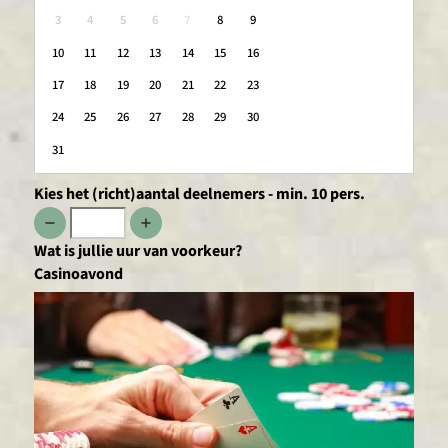
3
4
5
6
7
8
9
10
11
12
13
14
15
16
17
18
19
20
21
22
23
24
25
26
27
28
29
30
31
Kies het (richt)aantal deelnemers - min. 10 pers.
Wat is jullie uur van voorkeur?
Casinoavond