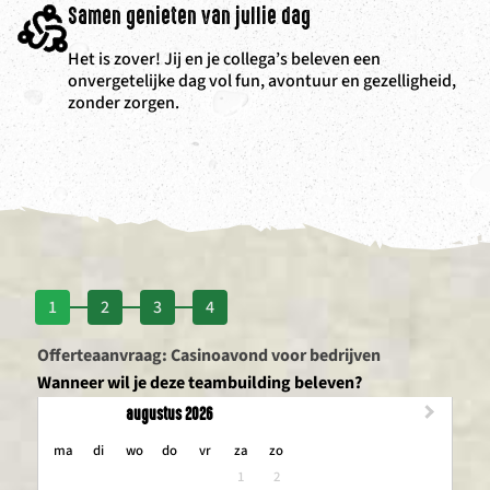
Samen genieten van jullie dag
Het is zover! Jij en je collega’s beleven een
onvergetelijke dag vol fun, avontuur en gezelligheid,
zonder zorgen.
1
2
3
4
Offerteaanvraag: Casinoavond voor bedrijven
Wanneer wil je deze teambuilding beleven?
augustus 2026
maandag
dinsdag
woensdag
donderdag
vrijdag
zaterdag
zondag
ma
di
wo
do
vr
za
zo
1
2