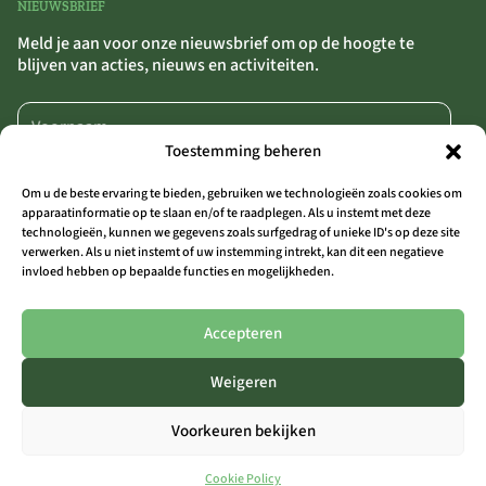
NIEUWSBRIEF
Meld je aan voor onze nieuwsbrief om op de hoogte te
blijven van acties, nieuws en activiteiten.
Toestemming beheren
Om u de beste ervaring te bieden, gebruiken we technologieën zoals cookies om
apparaatinformatie op te slaan en/of te raadplegen. Als u instemt met deze
technologieën, kunnen we gegevens zoals surfgedrag of unieke ID's op deze site
AANMELDEN
>>
verwerken. Als u niet instemt of uw instemming intrekt, kan dit een negatieve
invloed hebben op bepaalde functies en mogelijkheden.
Door op ‘Aanmelden’ te klikken, bevestig je dat je akkoord gaat met onze
algemene voorwaarden.
Accepteren
Weigeren
ALLE LOCATIES
Voorkeuren bekijken
THE OUTSIDER COAST
THE OUTSIDER AALST
THE OUTSIDER LIMBURG
Cookie Policy
THE OUTSIDER ARDENNEN