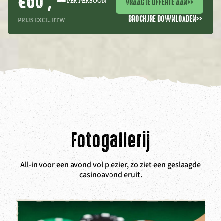
€60 , –
VRAAG JE OFFERTE AAN
>>
PER PERSOON
BROCHURE DOWNLOADEN
>>
PRIJS EXCL. BTW
Fotogallerij
All-in voor een avond vol plezier, zo ziet een geslaagde
casinoavond eruit.