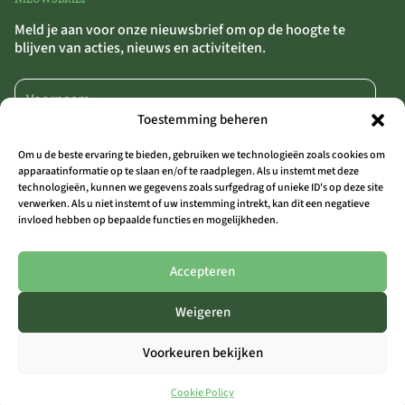
Meld je aan voor onze nieuwsbrief om op de hoogte te
blijven van acties, nieuws en activiteiten.
Toestemming beheren
Om u de beste ervaring te bieden, gebruiken we technologieën zoals cookies om
apparaatinformatie op te slaan en/of te raadplegen. Als u instemt met deze
technologieën, kunnen we gegevens zoals surfgedrag of unieke ID's op deze site
AANMELDEN
>>
verwerken. Als u niet instemt of uw instemming intrekt, kan dit een negatieve
invloed hebben op bepaalde functies en mogelijkheden.
Door op ‘Aanmelden’ te klikken, bevestig je dat je akkoord gaat met onze
algemene voorwaarden.
Accepteren
Weigeren
ALLE LOCATIES
Voorkeuren bekijken
THE OUTSIDER COAST
THE OUTSIDER AALST
THE OUTSIDER LIMBURG
Cookie Policy
THE OUTSIDER ARDENNEN