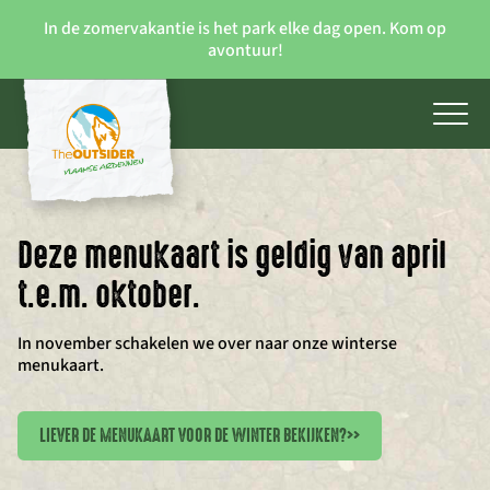
In de zomervakantie is het park elke dag open. Kom op
avontuur!
Deze menukaart is geldig van april
t.e.m. oktober.
In november schakelen we over naar onze winterse
menukaart.
LIEVER DE MENUKAART VOOR DE WINTER BEKIJKEN?
>>