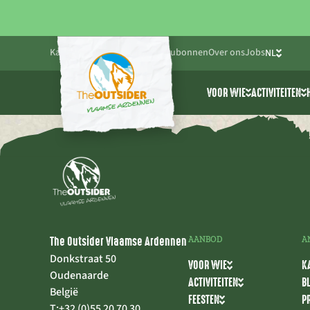
Kalender
Blog
Praktisch
Cadeaubonnen
Over ons
Jobs
NL
FR
VOOR WIE
ACTIVITEITEN
EN
Friends & Family
Alle activ
Bedrijven
Cablepark
Scholen & jeugdwe
Avonturen
The Outsider Vlaamse Ardennen
AANBOD
A
Donkstraat 50
VOOR WIE
K
Oudenaarde
ACTIVITEITEN
B
België
FEESTEN
P
T:
+32 (0)55 20 70 30