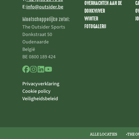
OVERNACHTEN AAN DE
C
E:
info@outsider.be
DONKVIJVER
O
WINTER
J
Maatschappelijke zetel:
FOTOGALERIJ
The Outsider Sports
Donkstraat 50
Oudenaarde
België
BE 0800 189 424
Privacyverklaring
Cookie policy
Veiligheidsbeleid
ALLE LOCATIES
THE O