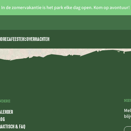
In de zomervakantie is het park elke dag open. Kom op avontuur!
HORECA
FEESTEN
OVERNACHTEN
iteiten
Vrijgezellenfeesten
 >> waterski
Verjaardagsfeestjes voor kids
rk
park The 7 Summits
Communie/lentefeest
Feestzalen
NIE
NDERE
Mel
ALENDER
bli
LOG
RAKTISCH & FAQ