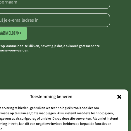
AANMELDEN
>>
 op ‘Aanmelden’ te klikken, bevestig je dat je akkoord gaat met onze
mene voorwaarden.
Toestemming beheren
e ervaring te bieden, gebruiken we technologieën zoals cookies om
matie op te slaan en/of te raadplegen. Als u instemt met deze technologieën,
evens zoals surfgedrag of unieke ID's op deze site verwerken. Als u niet instemt
ing intrekt, kan dit een negatieve invloed hebben op bepaalde functies en
THE OUTSIDER ARDENNEN
en.