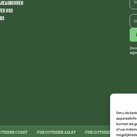
ADEAUBONNEN
VER ONS
OBS
Door
alge
Om u de best
apparaatinfor
kunnen we geg
of uw instemm
UTSIDER COAST
THE OUTSIDER AALST
THE OUTSIDER LIMBURG
mogelijkhed