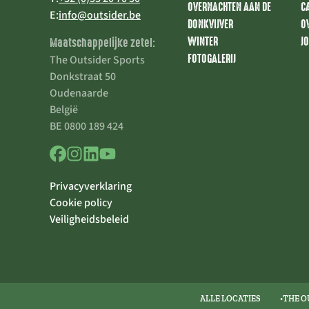
OVERNACHTEN AAN DE
C
E:
info@outsider.be
DONKVIJVER
O
WINTER
J
Maatschappelijke zetel:
FOTOGALERIJ
The Outsider Sports
Donkstraat 50
Oudenaarde
België
BE 0800 189 424
Privacyverklaring
Cookie policy
Veiligheidsbeleid
ALLE LOCATIES
THE O