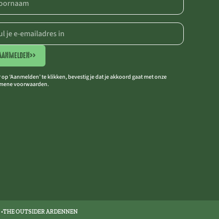
AANMELDEN
>>
 op ‘Aanmelden’ te klikken, bevestig je dat je akkoord gaat met onze
mene voorwaarden.
THE OUTSIDER ARDENNEN