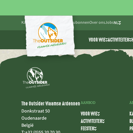
Kalender
Blog
Praktisch
Cadeaubonnen
Over ons
Jobs
NL
FR
VOOR WIE
ACTIVITEITEN
EN
Friends & Family
Alle activ
Bedrijven
Cablepark
Scholen & jeugdwe
Avonturen
The Outsider Vlaamse Ardennen
AANBOD
A
Donkstraat 50
VOOR WIE
K
Oudenaarde
ACTIVITEITEN
B
België
FEESTEN
P
T:
+32 (0)55 20 70 30