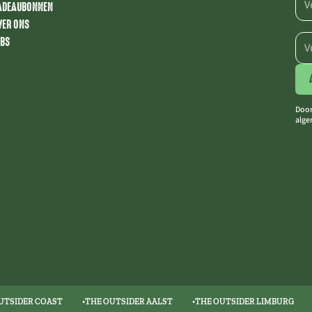
ADEAUBONNEN
VER ONS
OBS
Door
alge
UTSIDER COAST
THE OUTSIDER AALST
THE OUTSIDER LIMBURG