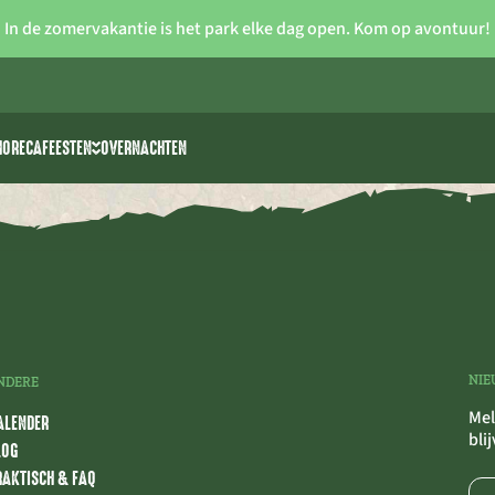
In de zomervakantie is het park elke dag open. Kom op avontuur!
HORECA
FEESTEN
OVERNACHTEN
iteiten
Vrijgezellenfeesten
 >> waterski
Verjaardagsfeestjes voor kids
rk
park The 7 Summits
Communie/lentefeest
Feestzalen
NIE
NDERE
Mel
ALENDER
bli
LOG
RAKTISCH & FAQ