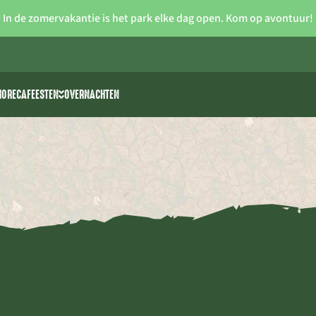
In de zomervakantie is het park elke dag open. Kom op avontuur!
HORECA
FEESTEN
OVERNACHTEN
iteiten
Vrijgezellenfeesten
 >> waterski
Verjaardagsfeestjes voor kids
rk
park The 7 Summits
Communie/lentefeest
Feestzalen