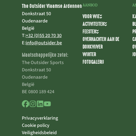
The Outsider Vlaamse Ardennen
AANBOD
A
Donkstraat 50
VOOR WIE
K
Oudenaarde
ACTIVITEITEN
B
België
FEESTEN
P
T:
+32 (0)55 20 70 30
OVERNACHTEN AAN DE
C
E:
info@outsider.be
DONKVIJVER
O
WINTER
J
Maatschappelijke zetel:
FOTOGALERIJ
The Outsider Sports
Donkstraat 50
Oudenaarde
België
BE 0800 189 424
Privacyverklaring
Cookie policy
Veiligheidsbeleid