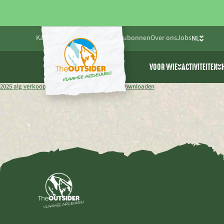
Kalender
Blog
Praktisch
Cadeaubonnen
Over ons
Jobs
NL
FR
VOOR WIE
ACTIVITEITEN
EN
Friends & Family
Alle activ
2025 alg verkoopsvoorwaarden kabelbaan
Downloaden
Bedrijven
Cablepark
Scholen & jeugdwe
Avonturen