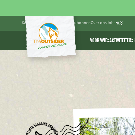
Kalender
Blog
Praktisch
Cadeaubonnen
Over ons
Jobs
NL
FR
VOOR WIE
ACTIVITEITEN
EN
Friends & Family
Alle activ
Bedrijven
Cablepark
Scholen & jeugdwe
Avonturen