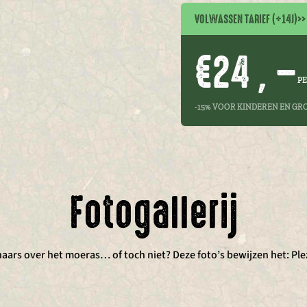
VOLWASSEN TARIEF (+14J)
>>
€24 , –
P
-15% VOOR KINDEREN EN GR
Fotogallerij
ars over het moeras… of toch niet? Deze foto’s bewijzen het: Plez