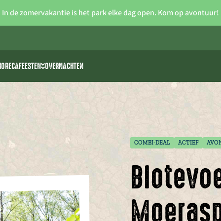
In de zomervakantie is het park elke dag open. Kom op avontuur!
HORECA
FEESTEN
OVERNACHTEN
iteiten
Vrijgezellenfeesten
 >> waterski
Verjaardagsfeestjes voor kids
rk
park The 7 Summits
Communie/lentefeest
Feestzalen
COMBI-DEAL
ACTIEF
AVO
Blotevo
Moerasp