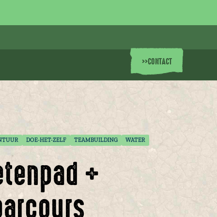
>>
CONTACT
NTUUR
DOE-HET-ZELF
TEAMBUILDING
WATER
etenpad +
arcours