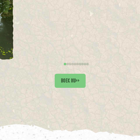
BOEK NU
>>