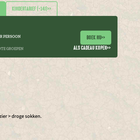
KINDERTARIEF (-14J)
>>
BOEK NU
>>
ER PERSOON
ALS CADEAU KOPEN
>>
OTE GROEPEN
ier > droge sokken.