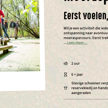
Eerst voelen
Wil je een activiteit die 
ontspanning naar avontuu
moerasparcours. Eerst tre
...
Lees meer…
2 uur
6 + jaar
Stevige schoenen verp
reservekledij en hand
aangeraden