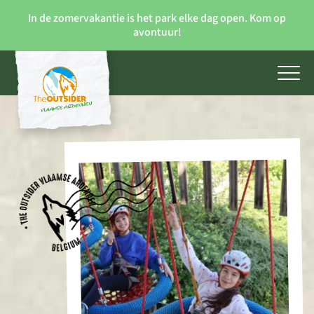
In de zomervakantie is het park elke dag open. Kom op
avontuur!