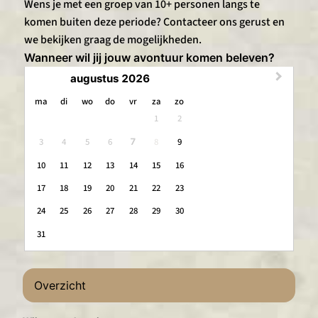
Wens je met een groep van 10+ personen langs te
komen buiten deze periode? Contacteer ons gerust en
we bekijken graag de mogelijkheden.
Wanneer wil jij jouw avontuur komen beleven?
augustus 2026
maandag
dinsdag
woensdag
donderdag
vrijdag
zaterdag
zondag
ma
di
wo
do
vr
za
zo
1
2
3
4
5
6
8
9
7
10
11
12
13
14
15
16
17
18
19
20
21
22
23
24
25
26
27
28
29
30
31
Overzicht