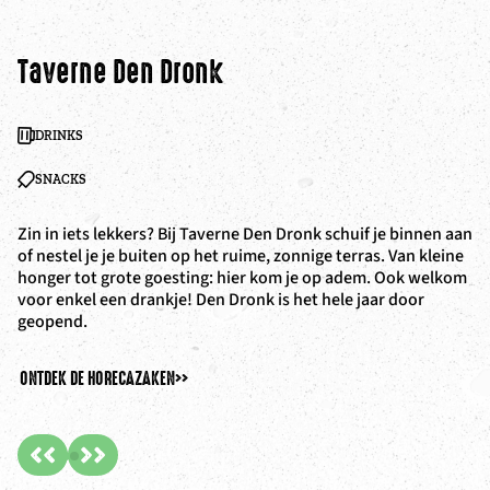
Taverne Den Dronk
Z
DRINKS
SNACKS
Zin in iets lekkers? Bij Taverne Den Dronk schuif je binnen aan
De
of nestel je je buiten op het ruime, zonnige terras. Van kleine
va
honger tot grote goesting: hier kom je op adem. Ook welkom
kl
voor enkel een drankje! Den Dronk is het hele jaar door
bi
geopend.
na
ONTDEK DE HORECAZAKEN
>>
ON