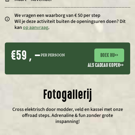
We vragen een waarborg van € 50 per step
Wil je deze activiteit buiten de openingsuren doen? Dit
kan
op aanvraag
.
€59 , –
BOEK NU
>>
PER PERSOON
ALS CADEAU KOPEN
>>
Fotogallerij
Cross elektrisch door modder, veld en kassei met onze
offroad steps. Adrenaline & fun zonder grote
inspanning!