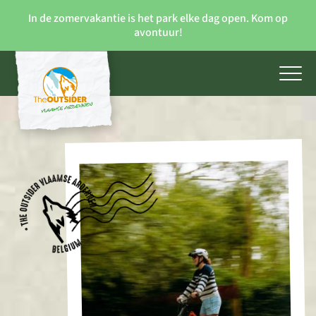
In de zomervakantie is het park elke dag open. Kom op
avontuur!