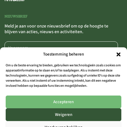
NIEUWSBRIEF
Meld je aan voor onze nieuwsbrief om op de hoogte te
blijven van acties, nieuws en activiteiten.
Toestemming beheren
Om u de beste ervaring te bieden, gebruiken we technologieën zoals cookies om
apparaatinformatie op te slaan en/of te raadplegen. Als u instemt met deze
technologieën, kunnen we gegevens zoals surfgedrag of unieke ID's op deze site
AANMELDEN
>>
verwerken. Als u niet instemt of uw instemming intrekt, kan dit een negatieve
invloed hebben op bepaalde functies en mogelijkheden.
Door op ‘Aanmelden’ te klikken, bevestig je dat je akkoord gaat met onze
algemene voorwaarden.
Accepteren
Weigeren
ALLE LOCATIES