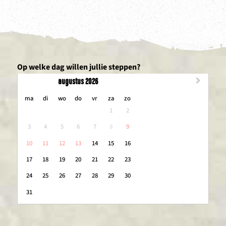
Op welke dag willen jullie steppen?
augustus 2026
maandag
dinsdag
woensdag
donderdag
vrijdag
zaterdag
zondag
ma
di
wo
do
vr
za
zo
1
2
3
4
5
6
7
8
9
10
11
12
13
14
15
16
17
18
19
20
21
22
23
24
25
26
27
28
29
30
31